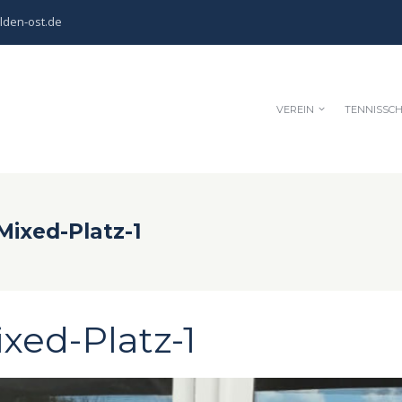
lden-ost.de
VEREIN
TENNISSC
ixed-Platz-1
ed-Platz-1