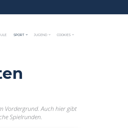
HULE
SPORT
JUGEND
COOKIES
ten
m Vordergrund. Auch hier gibt
che Spielrunden.