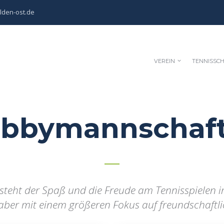
lden-ost.de
VEREIN
TENNISSC
bbymannschaf
eht der Spaß und die Freude am Tennisspielen i
aber mit einem größeren Fokus auf freundschaftli