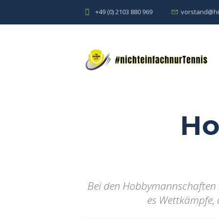
+49 (0) 2103 880 969
vorstand@hi
Ho
Bei den Hobbymannschaften st
es Wettkämpfe, 