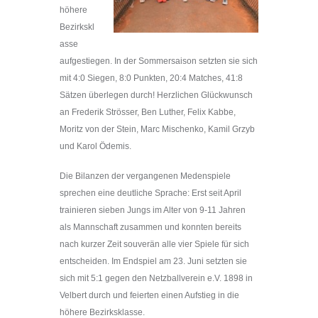
höhere
Bezirkskl
asse
aufgestiegen. In der Sommersaison setzten sie sich
mit 4:0 Siegen, 8:0 Punkten, 20:4 Matches, 41:8
Sätzen überlegen durch! Herzlichen Glückwunsch
an Frederik Strösser, Ben Luther, Felix Kabbe,
Moritz von der Stein, Marc Mischenko, Kamil Grzyb
und Karol Ödemis.
Die Bilanzen der vergangenen Medenspiele
sprechen eine deutliche Sprache: Erst seit April
trainieren sieben Jungs im Alter von 9-11 Jahren
als Mannschaft zusammen und konnten bereits
nach kurzer Zeit souverän alle vier Spiele für sich
entscheiden. Im Endspiel am 23. Juni setzten sie
sich mit 5:1 gegen den Netzballverein e.V. 1898 in
Velbert durch und feierten einen Aufstieg in die
höhere Bezirksklasse.