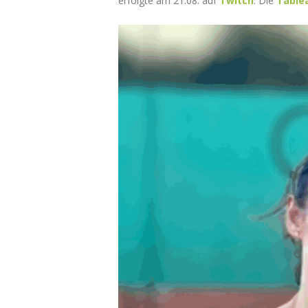
erfolgte am 21.08. auf
Twitch
. Die
Table