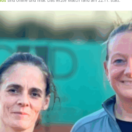
aus
sind online und final. Das letzte Match fand am 22.11. statt.