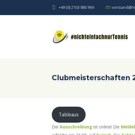
+49 (0) 2103 880 969
vorstand@hi
Clubmeisterschaften 
Tableaus
Die
Ausschreibung
ist online! Die
Meldel