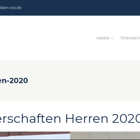
lden-ost.de
VEREIN
TENNISSC
en-2020
rschaften Herren 202