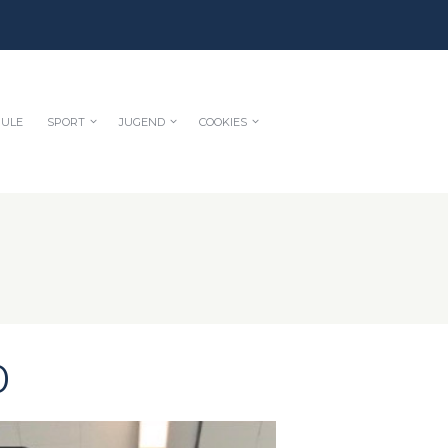
HULE
SPORT
JUGEND
COOKIES
0