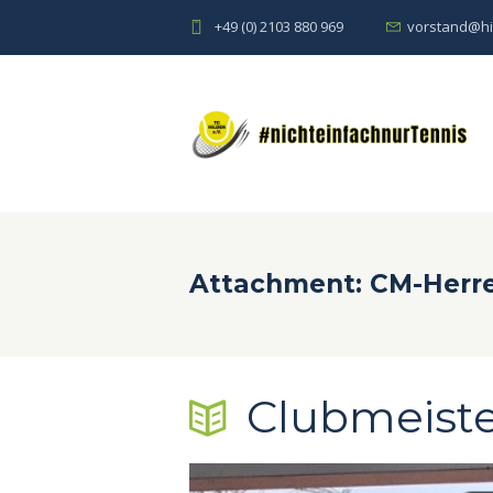
+49 (0) 2103 880 969
vorstand@hi
Attachment: CM-Herr
Clubmeiste