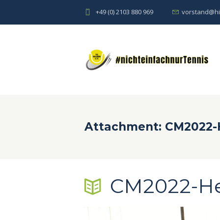
+49 (0) 2103 880 969
vorstand@hi
Attachment: CM2022-H
CM2022-Her