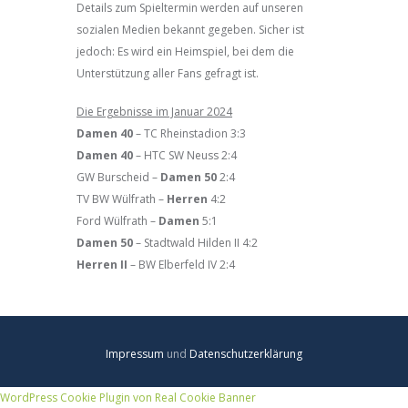
Details zum Spieltermin werden auf unseren
sozialen Medien bekannt gegeben. Sicher ist
jedoch: Es wird ein Heimspiel, bei dem die
Unterstützung aller Fans gefragt ist.
Die Ergebnisse im Januar 2024
Damen 40
– TC Rheinstadion 3:3
Damen 40
– HTC SW Neuss 2:4
GW Burscheid –
Damen 50
2:4
TV BW Wülfrath –
Herren
4:2
Ford Wülfrath –
Damen
5:1
Damen 50
– Stadtwald Hilden II 4:2
Herren II
– BW Elberfeld IV 2:4
Impressum
und
Datenschutzerklärung
WordPress Cookie Plugin von Real Cookie Banner