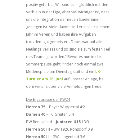
positiv gefärbt: „Wir sind sehr glücklich mit dem
Verbleib in der Liga, aber viel wichtiger ist, dass
uns die Integration der neuen Spielerinnen
gelungen ist. Viele davon sind erst seit ca. einem
Jahr im Verein und haben ihre Aufgaben
trotzdem gut gemeistert. Dabei war auf alle
Neulinge Verlass und so sind sie zum festen Teil
des Teams geworden.“ Bevor es nun in die
Sommerpause geht, finden noch einmal zwei
Medenspiele am Dienstag statt und ein
LK-
Turnier am 26. Juni
auf unserer Anlage, bei
dem wir uns über viele Anmeldungen freuen.
Die Ergebnisse der KW24
Herren 75
– Bayer Wuppertal 4:2
Damen 40
– TC Gruiten 5:4
BW Remscheid –
Junioren U15 I
3:3
Herren 50 III
– BW 1926 Ronsdorf 0:9
Herren 50 II
– GW Langenfeld 3:6