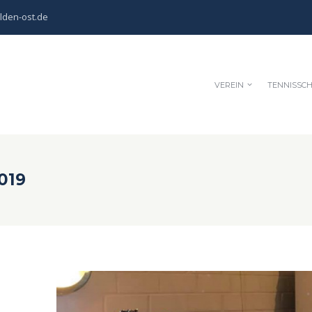
lden-ost.de
VEREIN
TENNISSC
019