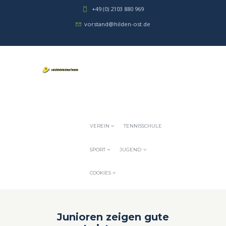
+49 (0) 2103 880 969
vorstand@hilden-ost.de
VEREIN
TENNISSCHULE
SPORT
JUGEND
COOKIES
Junioren zeigen gute