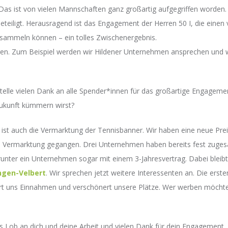
as ist von vielen Mannschaften ganz großartig aufgegriffen worden
beteiligt. Herausragend ist das Engagement der Herren 50 I, die einen
sammeln können – ein tolles Zwischenergebnis.
n. Zum Beispiel werden wir Hildener Unternehmen ansprechen und wei
Stelle vielen Dank an alle Spender*innen für das großartige Engagem
 Zukunft kümmern wirst?
 ist auch die Vermarktung der Tennisbanner. Wir haben eine neue Preis
ie Vermarktung gegangen. Drei Unternehmen haben bereits fest zuge
runter ein Unternehmen sogar mit einem 3-Jahresvertrag. Dabei bleibt 
ngen-Velbert
. Wir sprechen jetzt weitere Interessenten an. Die er
chert uns Einnahmen und verschönert unsere Plätze. Wer werben möcht
es Lob an dich und deine Arbeit und vielen Dank für dein Engagement