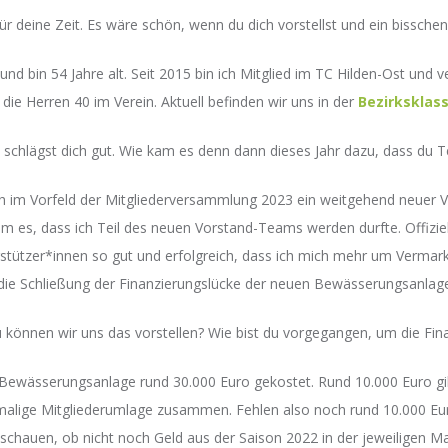
ür deine Zeit. Es wäre schön, wenn du dich vorstellst und ein bisschen 
 und bin 54 Jahre alt. Seit 2015 bin ich Mitglied im TC Hilden-Ost und 
 die Herren 40 im Verein. Aktuell befinden wir uns in der
Bezirksklas
du schlägst dich gut. Wie kam es denn dann dieses Jahr dazu, dass du 
 im Vorfeld der Mitgliederversammlung 2023 ein weitgehend neuer Vor
m es, dass ich Teil des neuen Vorstand-Teams werden durfte. Offiziel
stützer*innen so gut und erfolgreich, dass ich mich mehr um Vermar
die Schließung der Finanzierungslücke der neuen Bewässerungsanlag
können wir uns das vorstellen? Wie bist du vorgegangen, um die Fin
ewässerungsanlage rund 30.000 Euro gekostet. Rund 10.000 Euro gib
lige Mitgliederumlage zusammen. Fehlen also noch rund 10.000 Euro.
auen, ob nicht noch Geld aus der Saison 2022 in der jeweiligen Man