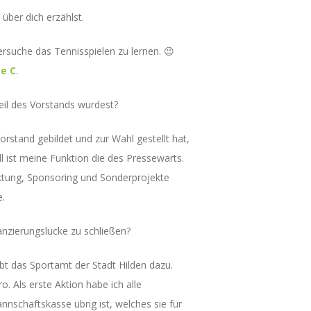
über dich erzählst.
versuche das Tennisspielen zu lernen. 😉
se C
.
Teil des Vorstands wurdest?
stand gebildet und zur Wahl gestellt hat,
l ist meine Funktion die des Pressewarts.
ktung, Sponsoring und Sonderprojekte
e.
anzierungslücke zu schließen?
t das Sportamt der Stadt Hilden dazu.
 Als erste Aktion habe ich alle
nschaftskasse übrig ist, welches sie für