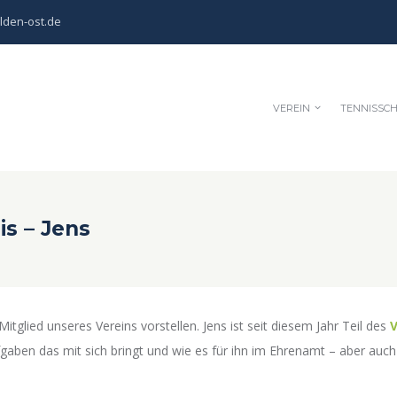
lden-ost.de
VEREIN
TENNISSC
s – Jens
tglied unseres Vereins vorstellen. Jens ist seit diesem Jahr Teil des
ben das mit sich bringt und wie es für ihn im Ehrenamt – aber auch s