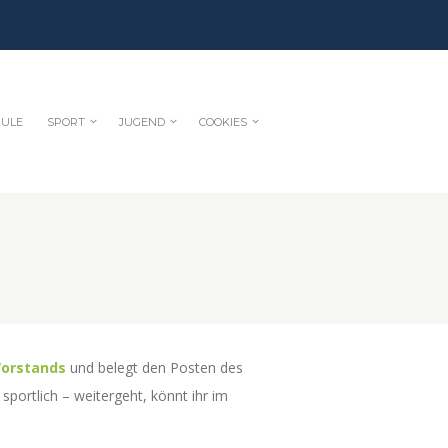
HULE
SPORT
JUGEND
COOKIES
Vorstands
und belegt den Posten des
portlich – weitergeht, könnt ihr im